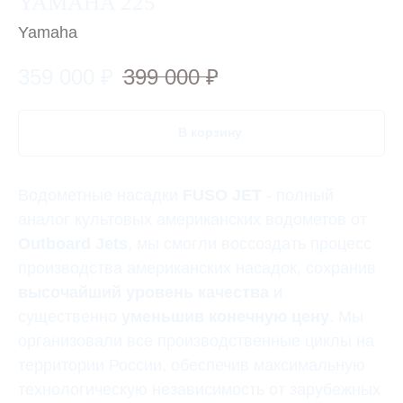
YAMAHA 225
Yamaha
359 000
₽
399 000
₽
В корзину
Водометные насадки
FUSO JET
- полный
аналог культовых американских водометов от
Outboard Jets
, мы смогли воссоздать процесс
производства американских насадок, сохранив
высочайший уровень качества
и
существенно
уменьшив конечную цену
. Мы
организовали все производственные циклы на
территории России, обеспечив максимальную
технологическую независимость от зарубежных