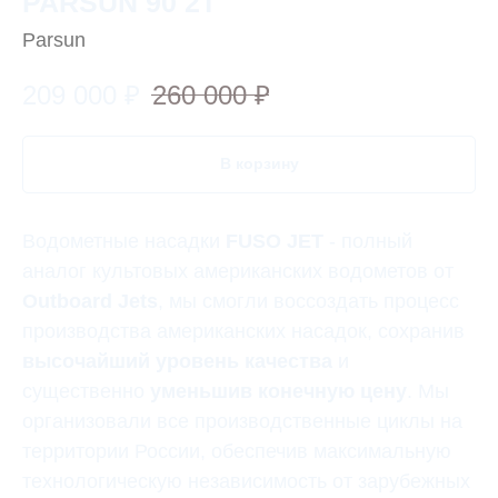
PARSUN 90 2T
Parsun
209 000
₽
260 000
₽
В корзину
Водометные насадки
FUSO JET
- полный
аналог культовых американских водометов от
Outboard Jets
, мы смогли воссоздать процесс
производства американских насадок, сохранив
высочайший уровень качества
и
существенно
уменьшив конечную цену
. Мы
организовали все производственные циклы на
территории России, обеспечив максимальную
технологическую независимость от зарубежных