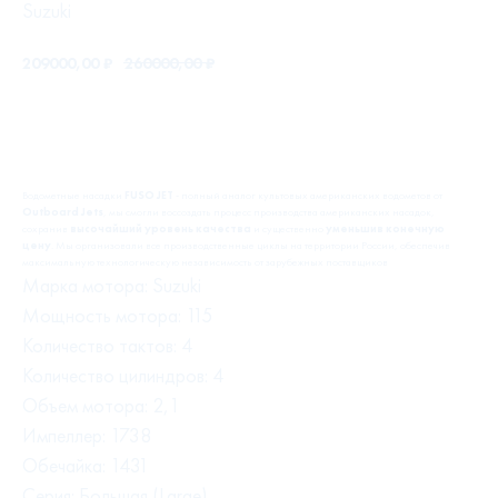
Suzuki
209000,00
₽
260000,00
₽
В корзину
Водометные насадки
FUSO JET
- полный аналог культовых американских водометов от
Outboard Jets
, мы смогли воссоздать процесс производства американских насадок,
сохранив
высочайший уровень качества
и существенно
уменьшив конечную
цену
. Мы организовали все производственные циклы на территории России, обеспечив
максимальную технологическую независимость от зарубежных поставщиков
Марка мотора: Suzuki
Мощность мотора: 115
Количество тактов: 4
Количество цилиндров: 4
Объем мотора: 2,1
Импеллер: 1738
Обечайка: 1431
Серия: Большая (Large)