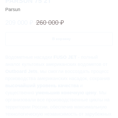
PARSUN 75 2T
Parsun
209 000
₽
260 000
₽
В корзину
Водометные насадки
FUSO JET
- полный
аналог культовых американских водометов от
Outboard Jets
, мы смогли воссоздать процесс
производства американских насадок, сохранив
высочайший уровень качества
и
существенно
уменьшив конечную цену
. Мы
организовали все производственные циклы на
территории России, обеспечив максимальную
технологическую независимость от зарубежных